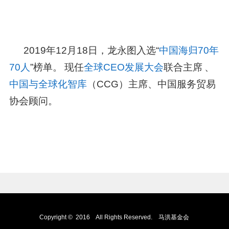
2019
年
12
月
18
日，龙永图入选
“
中国海归
70
年
70
人
”
榜单。
现任
全球
CEO
发展大会
联合主席
、
中国与全球化智库
（
CCG
）主席、中国服务贸易
协会顾问。
Copyright © 2016 All Rights Reserved. 马洪基金会